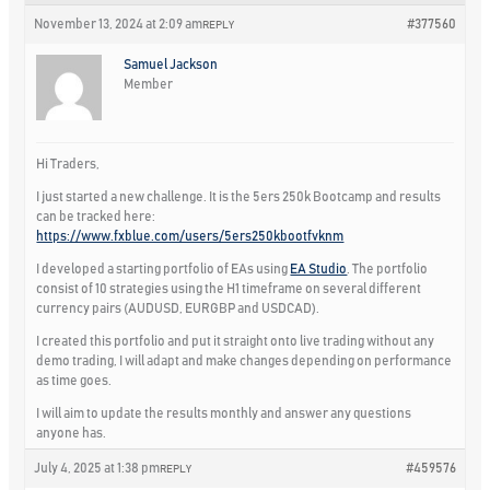
November 13, 2024 at 2:09 am
#377560
REPLY
Samuel Jackson
Member
Hi Traders,
I just started a new challenge. It is the 5ers 250k Bootcamp and results
can be tracked here:
https://www.fxblue.com/users/5ers250kbootfvknm
I developed a starting portfolio of EAs using
EA Studio
. The portfolio
consist of 10 strategies using the H1 timeframe on several different
currency pairs (AUDUSD, EURGBP and USDCAD).
I created this portfolio and put it straight onto live trading without any
demo trading, I will adapt and make changes depending on performance
as time goes.
I will aim to update the results monthly and answer any questions
anyone has.
July 4, 2025 at 1:38 pm
#459576
REPLY