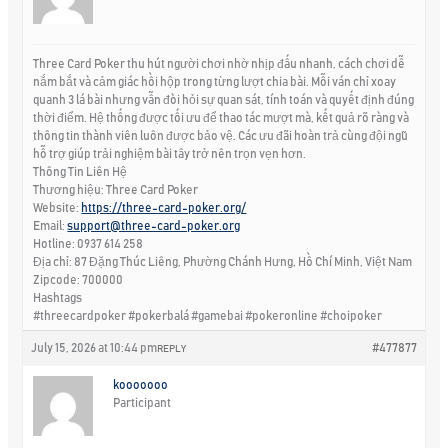
Three Card Poker thu hút người chơi nhờ nhịp đấu nhanh, cách chơi dễ
nắm bắt và cảm giác hồi hộp trong từng lượt chia bài. Mỗi ván chỉ xoay
quanh 3 lá bài nhưng vẫn đòi hỏi sự quan sát, tính toán và quyết định đúng
thời điểm. Hệ thống được tối ưu để thao tác mượt mà, kết quả rõ ràng và
thông tin thành viên luôn được bảo vệ. Các ưu đãi hoàn trả cùng đội ngũ
hỗ trợ giúp trải nghiệm bài tây trở nên trọn vẹn hơn.
Thông Tin Liên Hệ
Thương hiệu: Three Card Poker
Website:
https://three-card-poker.org/
Email:
support@three-card-poker.org
Hotline: 0937 614 258
Địa chỉ: 87 Đặng Thúc Liêng, Phường Chánh Hưng, Hồ Chí Minh, Việt Nam
Zipcode: 700000
Hashtags
#threecardpoker #pokerbalá #gamebai #pokeronline #choipoker
July 15, 2026 at 10:44 pm
#477877
REPLY
kooooooo
Participant