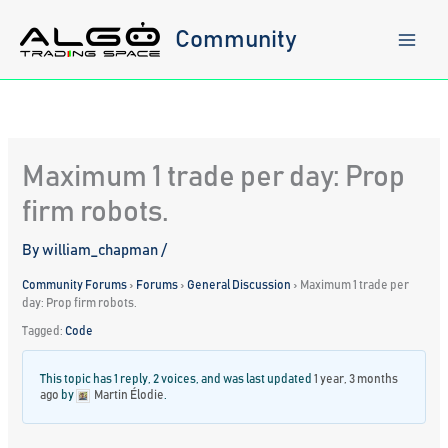
Skip
to
Community
content
Maximum 1 trade per day: Prop
firm robots.
By
william_chapman
/
Community Forums
›
Forums
›
General Discussion
›
Maximum 1 trade per
day: Prop firm robots.
Tagged:
Code
This topic has 1 reply, 2 voices, and was last updated
1 year, 3 months
ago
by
Martin Élodie
.