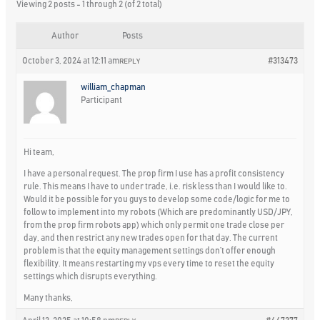
Viewing 2 posts - 1 through 2 (of 2 total)
Author
Posts
October 3, 2024 at 12:11 am
#313473
REPLY
william_chapman
Participant
Hi team,
I have a personal request. The prop firm I use has a profit consistency
rule. This means I have to under trade, i.e. risk less than I would like to.
Would it be possible for you guys to develop some code/logic for me to
follow to implement into my robots (Which are predominantly USD/JPY,
from the prop firm robots app) which only permit one trade close per
day, and then restrict any new trades open for that day. The current
problem is that the equity management settings don’t offer enough
flexibility. It means restarting my vps every time to reset the equity
settings which disrupts everything.
Many thanks,