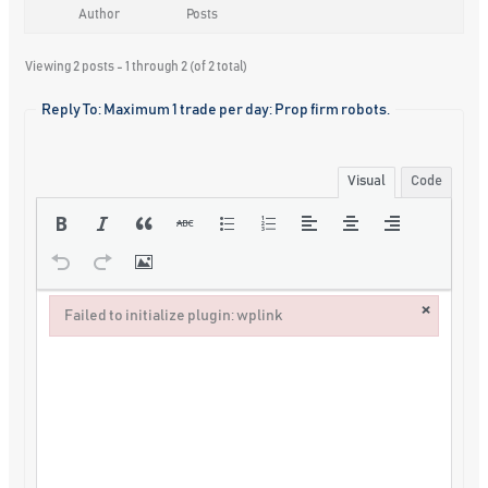
Author
Posts
Viewing 2 posts - 1 through 2 (of 2 total)
Reply To: Maximum 1 trade per day: Prop firm robots.
Visual
Code
×
Failed to initialize plugin: wplink
Failed to initialize plugin: wplink