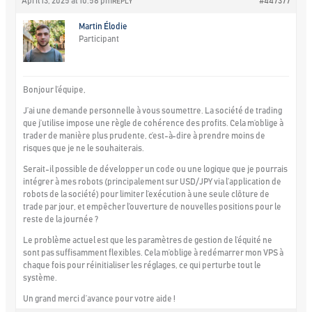
April 13, 2025 at 10:58 pm
#447377
REPLY
Martin Élodie
Participant
Bonjour l’équipe,
J’ai une demande personnelle à vous soumettre. La société de trading
que j’utilise impose une règle de cohérence des profits. Cela m’oblige à
trader de manière plus prudente, c’est-à-dire à prendre moins de
risques que je ne le souhaiterais.
Serait-il possible de développer un code ou une logique que je pourrais
intégrer à mes robots (principalement sur USD/JPY via l’application de
robots de la société) pour limiter l’exécution à une seule clôture de
trade par jour, et empêcher l’ouverture de nouvelles positions pour le
reste de la journée ?
Le problème actuel est que les paramètres de gestion de l’équité ne
sont pas suffisamment flexibles. Cela m’oblige à redémarrer mon VPS à
chaque fois pour réinitialiser les réglages, ce qui perturbe tout le
système.
Un grand merci d’avance pour votre aide !