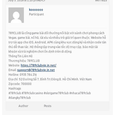
July 5, 2026 at 2:20 pm
#477825
REPLY
kooooooo
Participant
789CLUB là cổng game bài đổi thưởng nổi bật với sảnh chơi phong cách
Vegas, game bài, nổ hũ, tài xỉu và nhiều trò giải trí quen thuộc. Website hỗ
trợ tải app cho iOS, Android, APK cùng khu vực đăng ký và nhận code tân
thủ dễ thao tác. Hệ thống tập trung vào tốc độ truy cập, bảo mật tài
khoản và trải nghiệm chơi ổn định trên di động.
Thông Tin Liên Hệ
Thương hiệu: 789CLUB
Website:
https://789clubvip.in.net/
Email:
support@789clubvip.in.net
Hotline: 0935 784 216
Địa chỉ: 52 Đường Số 7, Bình Trị Đông B, Hồ Chí Minh, Việt Nam
Zipcode: 700000
Hashtags
#789club #789clubcasino #slotgame789club #nhacai789club
#dangky789club
Author
Posts