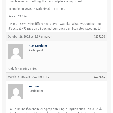
I just learned something: the decimal place is important
Example for USDJPY (3 decimal – 1 pip – 0.01)
Price: 149.856
TP: 150.752 => Price difference: 0.896. I was like “What!? 9000pips??” No:
it’s actually 90 pips on a 3 decimal currency pair. I can stop sweating lol
October 26, 2023 at 12:39 am
#207200
REPLY
Alan Northam
Participant
Only for xxx/jpy pairs!
March 15, 2026 at 10:47 am
#477454
REPLY
kooooooo
Participant
Lô Đề Online là website cung cấp nhiều nội dung liên quan đến lô đề và