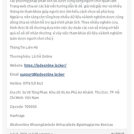
các phương pháp phân tích số được cộng đồng người chơi quan tâm.
Trang web chia sẻ các bài viết hướng dẫn lô đề, giải mã giấc mơ và nhiều
thông tin tham khảo giúp người đọc tìm hiểu cách chọn số phù hợp.
Ngoài ra, nền tảng còn tổng hợp nhiều dữ liệu và kinh nghiệm được cộng
đồng chia sẻ nhằm hỗ trợ quá trình phân tích. Theo nhiều nghiên cứu,
hình thức lô đề thường dựa trên việc dự đoán các con số trùng với kết
quả xổ số để nhận thưởng, vì vậy việc tham khảo dữ liệu và kinh nghiệm
luôn được người chơi chú ý.
Thông Tin Liên Hệ
Thương hiệu: Lô Đề Online
Website:
https://lodeonline.locker/
Email:
support@lodeonline.locker
Hotline: 0976 521 843
Địa chỉ: 34 Vũ Tông Phan, Khu đô thị An Phú An Khánh, Thủ Đức, TP. Hồ
Chí Minh, Việt Nam
Zipcode: 700000
Hashtags
#lodeonline #huongdanlode #nhacailode #giaimagiacmo #soicau