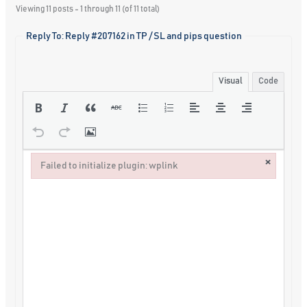
Viewing 11 posts - 1 through 11 (of 11 total)
Reply To: Reply #207162 in TP / SL and pips question
Visual
Code
×
Failed to initialize plugin: wplink
Failed to initialize plugin: wplink