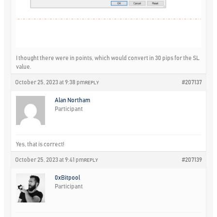
I thought there were in points, which would convert in 30 pips for the SL
value.
October 25, 2023 at 9:38 pm
#207137
REPLY
Alan Northam
Participant
Yes, that is correct!
October 25, 2023 at 9:41 pm
#207139
REPLY
0xBitpool
Participant