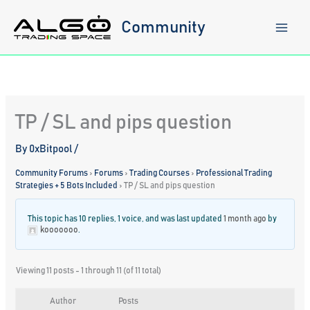
Skip
to
Community
content
TP / SL and pips question
By
0xBitpool
/
Community Forums
›
Forums
›
Trading Courses
›
Professional Trading
Strategies + 5 Bots Included
›
TP / SL and pips question
This topic has 10 replies, 1 voice, and was last updated
1 month ago
by
kooooooo
.
Viewing 11 posts - 1 through 11 (of 11 total)
Author
Posts