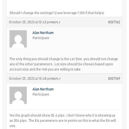
Should I change the settings? (I use leverage 1:100 if that helps)
October 25, 2023 at 10:42 pm
#207162
REPLY
Alan Northam
Participant
The only thing you should change is the Lot Size, you should not change
any of the other parameters. Lot size should be chosen based upon
account size and the risk you are willing to take.
October 25, 2023 at 10:48 pm
#207169
REPLY
Alan Northam
Participant
Yes the graph should show 30.4 pips. I don’t know why it is showing up
as 304 pips. The EA parameters are in points so this is what the EA will
use.