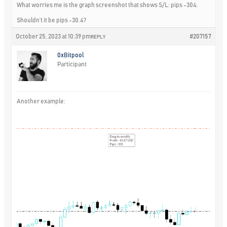
What worries me is the graph screenshot that shows S/L: pips -304.
Shouldn’t it be pips -30.4?
October 25, 2023 at 10:39 pm
#207157
REPLY
0xBitpool
Participant
Another example: