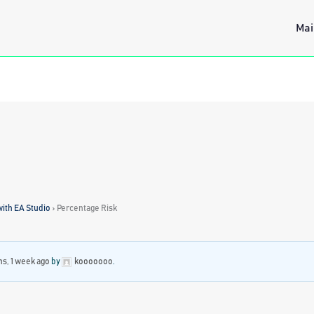
Mai
with EA Studio
›
Percentage Risk
s, 1 week ago
by
kooooooo
.