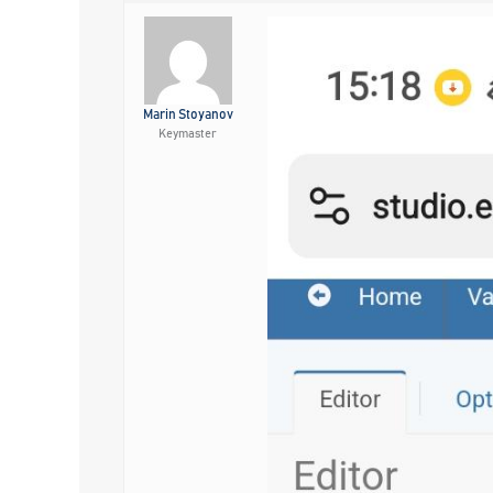
Marin Stoyanov
Keymaster