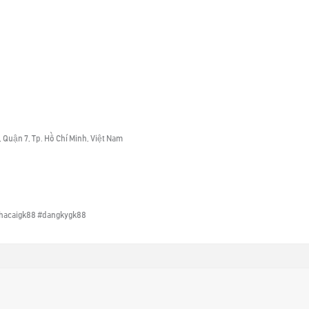
 Quận 7, Tp. Hồ Chí Minh, Việt Nam
hacaigk88 #dangkygk88