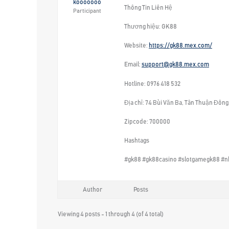
kooooooo
Thông Tin Liên Hệ
Participant
Thương hiệu: GK88
Website:
https://gk88.mex.com/
Email:
support@gk88.mex.com
Hotline: 0976 418 532
Địa chỉ: 74 Bùi Văn Ba, Tân Thuận Đông,
Zipcode: 700000
Hashtags
#gk88 #gk88casino #slotgamegk88 #n
Author
Posts
Viewing 4 posts - 1 through 4 (of 4 total)