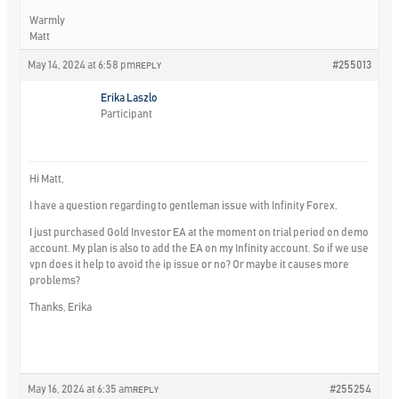
Warmly
Matt
May 14, 2024 at 6:58 pm
#255013
REPLY
Erika Laszlo
Participant
Hi Matt,
I have a question regarding to gentleman issue with Infinity Forex.
I just purchased Gold Investor EA at the moment on trial period on demo
account. My plan is also to add the EA on my Infinity account. So if we use
vpn does it help to avoid the ip issue or no? Or maybe it causes more
problems?
Thanks, Erika
May 16, 2024 at 6:35 am
#255254
REPLY