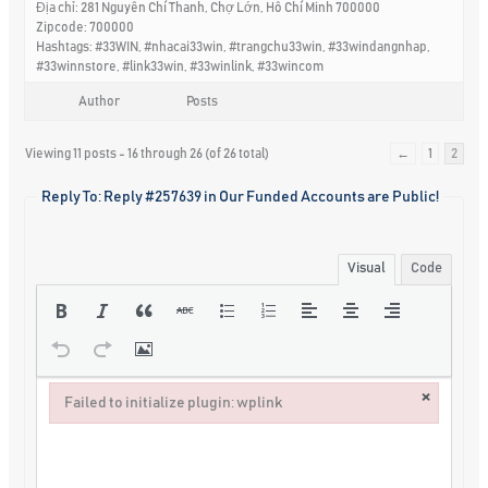
Địa chỉ: 281 Nguyễn Chí Thanh, Chợ Lớn, Hồ Chí Minh 700000
Zipcode: 700000
Hashtags: #33WIN, #nhacai33win, #trangchu33win, #33windangnhap,
#33winnstore, #link33win, #33winlink, #33wincom
Author
Posts
Viewing 11 posts - 16 through 26 (of 26 total)
←
1
2
Reply To: Reply #257639 in Our Funded Accounts are Public!
Visual
Code
×
Failed to initialize plugin: wplink
Failed to initialize plugin: wplink