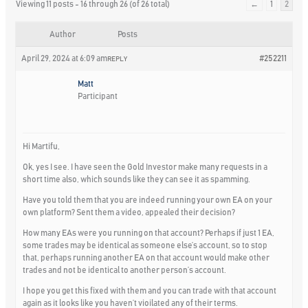
Viewing 11 posts - 16 through 26 (of 26 total)
←
1
2
Author
Posts
April 29, 2024 at 6:09 am
#252211
REPLY
Matt
Participant
Hi Martifu,
Ok, yes I see. I have seen the Gold Investor make many requests in a
short time also, which sounds like they can see it as spamming.
Have you told them that you are indeed running your own EA on your
own platform? Sent them a video, appealed their decision?
How many EAs were you running on that account? Perhaps if just 1 EA,
some trades may be identical as someone else’s account, so to stop
that, perhaps running another EA on that account would make other
trades and not be identical to another person’s account.
I hope you get this fixed with them and you can trade with that account
again as it looks like you haven’t vioilated any of their terms.