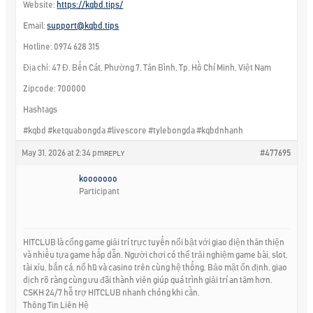
Website:
https://kqbd.tips/
Email:
support@kqbd.tips
Hotline: 0974 628 315
Địa chỉ: 47 Đ. Bến Cát, Phường 7, Tân Bình, Tp. Hồ Chí Minh, Việt Nam
Zipcode: 700000
Hashtags
#kqbd #ketquabongda #livescore #tylebongda #kqbdnhanh
May 31, 2026 at 2:34 pm
#477695
REPLY
kooooooo
Participant
HITCLUB là cổng game giải trí trực tuyến nổi bật với giao diện thân thiện
và nhiều tựa game hấp dẫn. Người chơi có thể trải nghiệm game bài, slot,
tài xỉu, bắn cá, nổ hũ và casino trên cùng hệ thống. Bảo mật ổn định, giao
dịch rõ ràng cùng ưu đãi thành viên giúp quá trình giải trí an tâm hơn.
CSKH 24/7 hỗ trợ HITCLUB nhanh chóng khi cần.
Thông Tin Liên Hệ