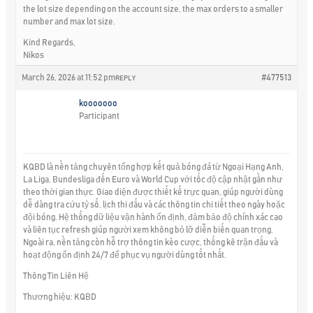
the lot size depending on the account size, the max orders to a smaller
number and max lot size.
Kind Regards,
Nikos
March 26, 2026 at 11:52 pm
#477513
REPLY
kooooooo
Participant
KQBD là nền tảng chuyên tổng hợp kết quả bóng đá từ Ngoại Hạng Anh,
La Liga, Bundesliga đến Euro và World Cup với tốc độ cập nhật gần như
theo thời gian thực. Giao diện được thiết kế trực quan, giúp người dùng
dễ dàng tra cứu tỷ số, lịch thi đấu và các thông tin chi tiết theo ngày hoặc
đội bóng. Hệ thống dữ liệu vận hành ổn định, đảm bảo độ chính xác cao
và liên tục refresh giúp người xem không bỏ lỡ diễn biến quan trọng.
Ngoài ra, nền tảng còn hỗ trợ thông tin kèo cược, thống kê trận đấu và
hoạt động ổn định 24/7 để phục vụ người dùng tốt nhất.
Thông Tin Liên Hệ
Thương hiệu: KQBD