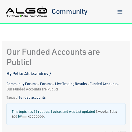
Skip
to
Community
content
Our Funded Accounts are
Public!
By
Petko Aleksandrov
/
Community Forums
›
Forums
›
Live Trading Results
›
Funded Accounts
›
Our Funded Accounts are Public!
Tagged:
funded accounts
This topic has 25 replies, 1 voice, and was last updated
3 weeks, 1 day
ago
by
kooooooo
.