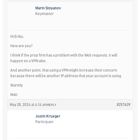
Marin Stoyanov
Keymaster
Hi Erika,
How are you?
I think if the prop firm has a problem with the Web requests, it will
happen on a VPN also.
And another point, that using a VPN might increase their concern
because there will be another IP address that your account is using.
Warmly
Matt
May 28, 2024 at 4:14 am
#257639
REPLY
Justin Krueger
Participant