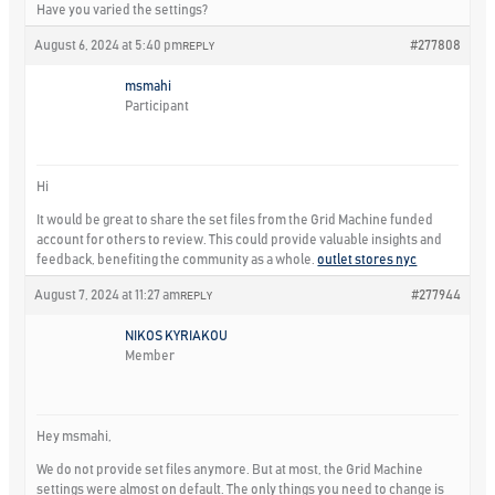
Have you varied the settings?
August 6, 2024 at 5:40 pm
#277808
REPLY
msmahi
Participant
Hi
It would be great to share the set files from the Grid Machine funded
account for others to review. This could provide valuable insights and
feedback, benefiting the community as a whole.
outlet stores nyc
August 7, 2024 at 11:27 am
#277944
REPLY
NIKOS KYRIAKOU
Member
Hey msmahi,
We do not provide set files anymore. But at most, the Grid Machine
settings were almost on default. The only things you need to change is