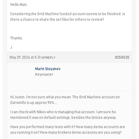
Hello Matt,
Considering the Grid Machine funded account seems to be finished, is
there a chance to share the set files for others to review?
Thanks,
J
May 29, 2024 at 5:31 am
#258020
REPLY
Marin Stoyanov
Keymaster
Hi Justin, I’m not sure what you mean. The Grid Machine account on
DarwinEx is up approx 95%….
I can check with Nikos who is managing that account. I am sure he
mentioned it was on default settings, besides the lotsize anyway.
Have you performed many tests with it? How many demo accounts are
you running it on? How many brokers demo accounts are you using?