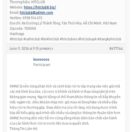
Thương hiệu: HITCLUB
Website:
https://hitclub8.biz/
Email:
hitclub6@admin.com
Hotline: 0938 514 672
Địa chỉ: 86 Đường Lý Thánh Tông, Tân Thới Hòa, Hồ Chí Minh, Việt Nam
Zipcode: 700000
Hashtags
#hitclub #taihitclub #linkhitclub #hitclubios #hitclubapk #dangkyhitclub
June 11, 2026 at 9:15 pm
#477744
REPLY
kooooooo
Participant
GMNC là nền tảng phân tích và cảnh báo rủi ro tập trung vào việc giải mã
các mô hình lừa đảo, cá cược trá hình và hành vi thao túng tâm lý trên
không gian mạng. Người dùng có thể tham khảo thông tin về bẫy khuyến
mãi, ngâm rút, điều khoản mập mờ, giả mạo AI Deepfake và nhiều dấu
hiệu rủi ro thường gặp. Giao diện tra cứu rõ ràng, nội dung được trình
bày dễ hiểu giúp quá trình đối chiếu và sàng lọc thông tin thuận tiện hơn.
GMNC hướng đến việc hỗ trợ cộng đồng nhận diện bản chất vận hành
của các hình thức rủi ro trước khi đưa ra quyết định.
Thông Tin Liên Hệ