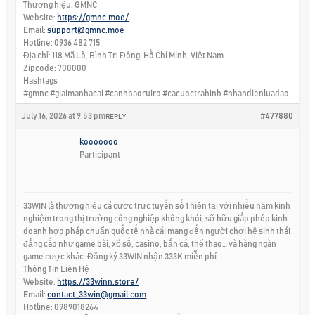
Thương hiệu: GMNC
Website:
https://gmnc.moe/
Email:
support@gmnc.moe
Hotline: 0936 482 715
Địa chỉ: 118 Mã Lò, Bình Trị Đông, Hồ Chí Minh, Việt Nam
Zipcode: 700000
Hashtags
#gmnc #giaimanhacai #canhbaoruiro #cacuoctrahinh #nhandienluadao
July 16, 2026 at 9:53 pm
#477880
REPLY
kooooooo
Participant
33WIN là thương hiệu cá cược trực tuyến số 1 hiện tại với nhiều năm kinh
nghiệm trong thị trường công nghiệp không khói, sỡ hữu giấp phép kinh
doanh hợp pháp chuẩn quốc tế nhà cái mang đến người chơi hệ sinh thái
đẳng cấp như game bài, xổ số, casino, bắn cá, thể thao… và hàng ngàn
game cược khác. Đăng ký 33WIN nhận 333K miễn phí.
Thông Tin Liên Hệ
Website:
https://33winn.store/
Email:
contact_33win@gmail.com
Hotline: 0989018264