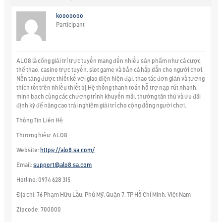
kooooooo
Participant
ALO8 là cổng giải trí trực tuyến mang đến nhiều sản phẩm như cá cược
thể thao, casino trực tuyến, slot game và bắn cá hấp dẫn cho người chơi.
Nền tảng được thiết kế với giao diện hiện đại, thao tác đơn giản và tương
thích tốt trên nhiều thiết bị.Hệ thống thanh toán hỗ trợ nạp rút nhanh,
minh bạch cùng các chương trình khuyến mãi, thưởng tân thủ và ưu đãi
định kỳ để nâng cao trải nghiệm giải trí cho cộng đồng người chơi.
Thông Tin Liên Hệ
Thương hiệu: ALO8
Website:
https://alo8.sa.com/
Email:
support@alo8.sa.com
Hotline: 0974 628 315
Địa chỉ: 76 Phạm Hữu Lầu, Phú Mỹ, Quận 7, TP Hồ Chí Minh, Việt Nam
Zipcode: 700000