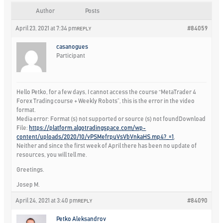
Author
Posts
April 23, 2021 at 7:34 pm
#84059
REPLY
casanogues
Participant
Hello Petko, for a few days, I cannot access the course “MetaTrader 4
Forex Trading course + Weekly Robots”, this is the error in the video
format.
Media error: Format (s) not supported or source (s) not foundDownload
File:
https://platform.algotradingspace.com/wp-
content/uploads/2020/10/vPSMefrpuVsVbVnkaHS.mp4?_=1
,
Neither and since the first week of April there has been no update of
resources, you will tell me.
Greetings.
Josep M.
April 24, 2021 at 3:40 pm
#84090
REPLY
Petko Aleksandrov