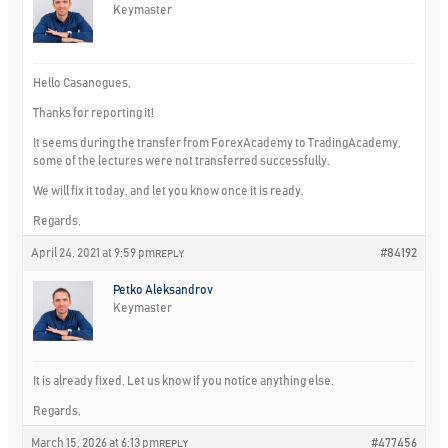
Keymaster
Hello Casanogues,
Thanks for reporting it!
It seems during the transfer from ForexAcademy to TradingAcademy,
some of the lectures were not transferred successfully.
We will fix it today, and let you know once it is ready.
Regards,
April 24, 2021 at 9:59 pm
#84192
REPLY
Petko Aleksandrov
Keymaster
It is already fixed. Let us know if you notice anything else.
Regards,
March 15, 2026 at 6:13 pm
#477456
REPLY