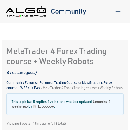
Skip
to
Community
content
MetaTrader 4 Forex Trading
course + Weekly Robots
By
casanogues
/
Community Forums
›
Forums
›
Trading Courses
›
MetaTrader 4 Forex
course + WEEKLY EAs
›
MetaTrader 4 Forex Trading course + Weekly Robots
This topic has 5 replies, 1 voice, and was last updated
4 months, 2
weeks ago
by
kooooooo
.
Viewing 6 posts - 1 through 6 (of 6 total)