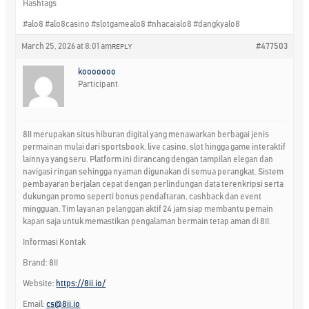
Hashtags
#alo8 #alo8casino #slotgamealo8 #nhacaialo8 #dangkyalo8
March 25, 2026 at 8:01 am
#477503
REPLY
kooooooo
Participant
8II merupakan situs hiburan digital yang menawarkan berbagai jenis
permainan mulai dari sportsbook, live casino, slot hingga game interaktif
lainnya yang seru. Platform ini dirancang dengan tampilan elegan dan
navigasi ringan sehingga nyaman digunakan di semua perangkat. Sistem
pembayaran berjalan cepat dengan perlindungan data terenkripsi serta
dukungan promo seperti bonus pendaftaran, cashback dan event
mingguan. Tim layanan pelanggan aktif 24 jam siap membantu pemain
kapan saja untuk memastikan pengalaman bermain tetap aman di 8II.
Informasi Kontak
Brand: 8II
Website:
https://8ii.io/
Email:
cs@8ii.io