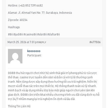
Hotline: (+62) 852 7391 6482
Alamat: Jl. Ahmad Yani No. 77, Surabaya, Indonesia
Zipcode: 60234
Hashtags
#8ii #judi8ii #casino8ii #slot8ii #daftar8ii
March 25, 2026 at 7:01 pm
#477506
REPLY
kooooooo
Participant
GG88 thu hút người chơi nhờ hệ sinh thái giải trí phong phú từ cá cược
thể thao, casino trực tuyến đến slot và bắn cá với tỷ lệ thưởng cạnh
tranh. Nền tảng được xây dựng theo hướng tối ưu trải nghiệm, hiển thị
mượt và dễ thao tác trên mọi thiết bị. Hệ thống thanh toán xử lý nhanh,
minh bạch và áp dụng nhiều lớp bảo mật giúp người chơi yên tâm khi
giao dịch. GG88 còn triển khai nhiều chương trình ưu đãi cùng dịch vụ hỗ
trợ 24/7 nhằm mang lại trải nghiệm ổn định và lâu dài.
Thông Tin Liên Hệ