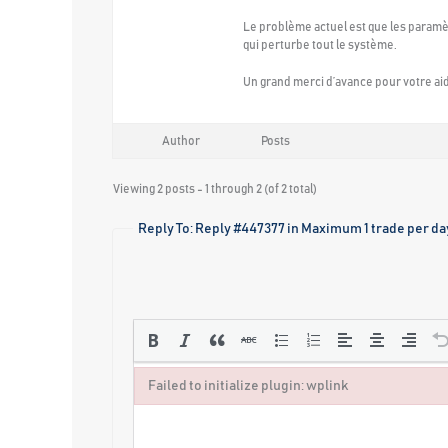
Le problème actuel est que les paramèt
qui perturbe tout le système.
Un grand merci d’avance pour votre aid
Author
Posts
Viewing 2 posts - 1 through 2 (of 2 total)
Reply To: Reply #447377 in Maximum 1 trade per day
Failed to initialize plugin: wplink
Failed to initialize plugin: wplink