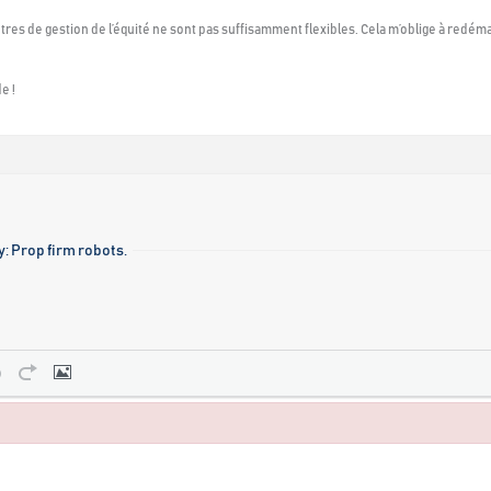
res de gestion de l’équité ne sont pas suffisamment flexibles. Cela m’oblige à redémar
e !
: Prop firm robots.