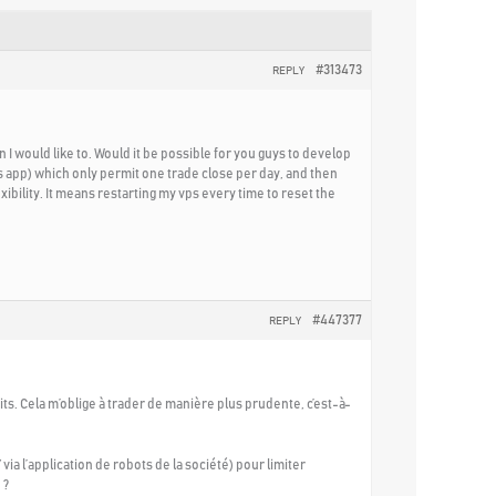
#313473
REPLY
an I would like to. Would it be possible for you guys to develop
 app) which only permit one trade close per day, and then
ibility. It means restarting my vps every time to reset the
#447377
REPLY
s. Cela m’oblige à trader de manière plus prudente, c’est-à-
a l’application de robots de la société) pour limiter
 ?