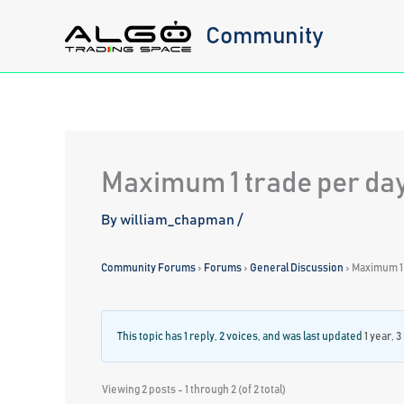
Skip
Community
to
content
Maximum 1 trade per day:
By
william_chapman
/
Community Forums
›
Forums
›
General Discussion
›
Maximum 1 
This topic has 1 reply, 2 voices, and was last updated
1 year, 
Viewing 2 posts - 1 through 2 (of 2 total)