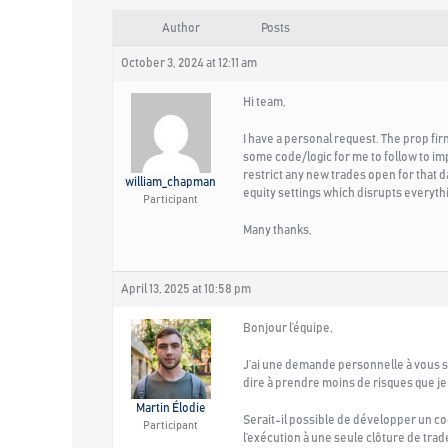
Author
Posts
October 3, 2024 at 12:11 am
Hi team,
I have a personal request. The prop firm
some code/logic for me to follow to i
restrict any new trades open for that d
william_chapman
equity settings which disrupts everyth
Participant
Many thanks,
April 13, 2025 at 10:58 pm
Bonjour l’équipe,
J’ai une demande personnelle à vous so
dire à prendre moins de risques que je 
Martin Élodie
Serait-il possible de développer un cod
Participant
l’exécution à une seule clôture de trad