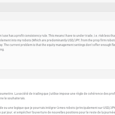
 I use has a profit consistency rule. This means I have to under trade, i.e. risk less th
mplement into my robots (Which are predominantly USD/JPY, from the prop firm robots
ay. The current problem is that the equity management settings don’t offer enough flex
ing.
umettre. La société de trading que j’utilise impose une règle de cohérence des profit
ne le souhaiterais.
e ou une logique que je pourrais intégrer à mes robots (principalement sur USD/JPY vi
e par jour, et empêcher l’ouverture de nouvelles positions pour le reste de la journée