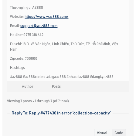
Thương hiệu: AZ888
Website:
https://www.waz888.com/
Email:
support@waz888.com
Hotline: 0975 318 642
Địa chỉ: 18 Đ. Võ Văn Ngân, Linh Chiểu, Thủ Đức, TP. Hồ Chí Minh, Việt
Nam
Zipcode: 700000
Hashtags
#az888 #az888casino #dagaaz888 #nhacaiaz888 #dangkyaz888
Author
Posts
Viewing 7 posts - 1 through 7 (of 7 total)
Reply To: Reply #477430 in error “collection-capacity”
Visual
Code