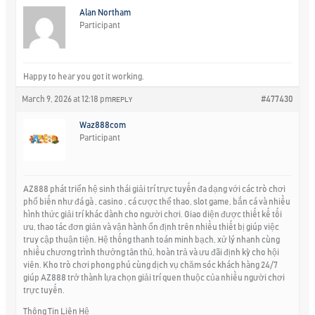
Alan Northam
Participant
Happy to hear you got it working.
March 9, 2026 at 12:18 pm
#477430
REPLY
Waz888com
Participant
AZ888 phát triển hệ sinh thái giải trí trực tuyến đa dạng với các trò chơi
phổ biến như đá gà , casino , cá cược thể thao, slot game, bắn cá và nhiều
hình thức giải trí khác dành cho người chơi. Giao diện được thiết kế tối
ưu, thao tác đơn giản và vận hành ổn định trên nhiều thiết bị giúp việc
truy cập thuận tiện. Hệ thống thanh toán minh bạch, xử lý nhanh cùng
nhiều chương trình thưởng tân thủ, hoàn trả và ưu đãi định kỳ cho hội
viên. Kho trò chơi phong phú cùng dịch vụ chăm sóc khách hàng 24/7
giúp AZ888 trở thành lựa chọn giải trí quen thuộc của nhiều người chơi
trực tuyến.
Thông Tin Liên Hệ