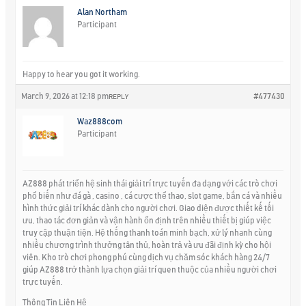
Alan Northam
Participant
Happy to hear you got it working.
March 9, 2026 at 12:18 pm
#477430
REPLY
Waz888com
Participant
AZ888 phát triển hệ sinh thái giải trí trực tuyến đa dạng với các trò chơi
phổ biến như đá gà , casino , cá cược thể thao, slot game, bắn cá và nhiều
hình thức giải trí khác dành cho người chơi. Giao diện được thiết kế tối
ưu, thao tác đơn giản và vận hành ổn định trên nhiều thiết bị giúp việc
truy cập thuận tiện. Hệ thống thanh toán minh bạch, xử lý nhanh cùng
nhiều chương trình thưởng tân thủ, hoàn trả và ưu đãi định kỳ cho hội
viên. Kho trò chơi phong phú cùng dịch vụ chăm sóc khách hàng 24/7
giúp AZ888 trở thành lựa chọn giải trí quen thuộc của nhiều người chơi
trực tuyến.
Thông Tin Liên Hệ