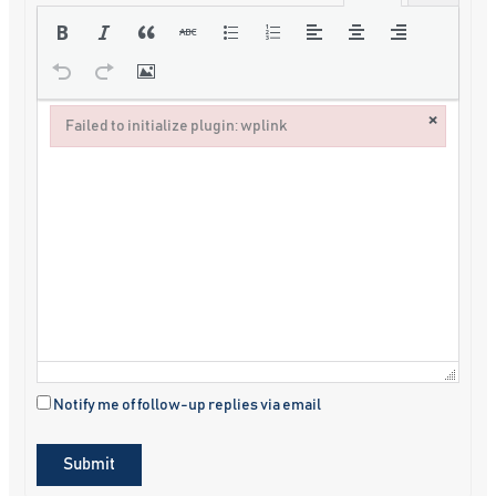
×
Failed to initialize plugin: wplink
Failed to initialize plugin: wplink
Notify me of follow-up replies via email
Submit