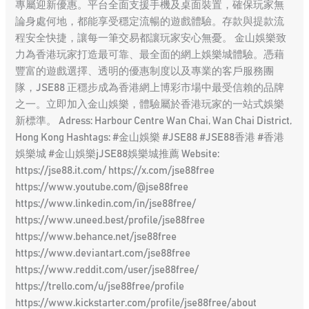
專屬迎新優惠。平台全面支援手機及桌面裝置，確保玩家無
論身處何地，都能享受穩定流暢的遊戲體驗。存款與提款流
程安全快捷，讓每一筆交易都讓玩家安心無憂。 金山娛樂致
力為香港玩家打造最可靠、最全面的網上娛樂城體驗。憑藉
豐富的遊戲選擇、透明的優惠制度以及專業的客戶服務團
隊，JSE88 正穩步成為香港網上博彩市場中最受信賴的品牌
之一。立即加入金山娛樂，體驗屬於香港玩家的一站式娛樂
新標準。 Adress: Harbour Centre Wan Chai, Wan Chai District,
Hong Kong Hashtags: #金山娛樂 #JSE88 #JSE88香港 #香港
娛樂城 #金山娛樂jJSE88娛樂城推薦 Website:
https://jse88.it.com/ https://x.com/jse88free
https://www.youtube.com/@jse88free
https://www.linkedin.com/in/jse88free/
https://www.uneed.best/profile/jse88free
https://www.behance.net/jse88free
https://www.deviantart.com/jse88free
https://www.reddit.com/user/jse88free/
https://trello.com/u/jse88free/profile
https://www.kickstarter.com/profile/jse88free/about